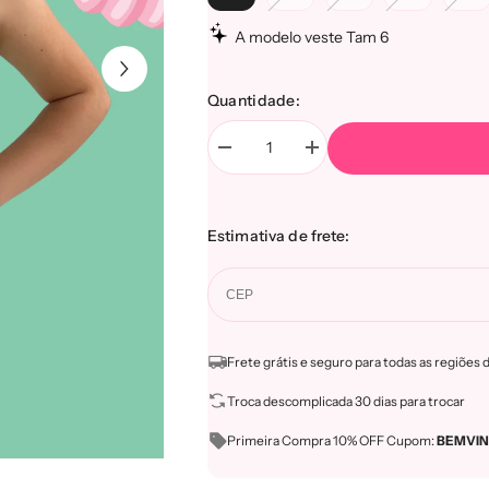
A modelo veste Tam 6
Quantidade:
Diminuir
Aumentar
a
a
quantidade
quantidade
de
de
Biquíni
Biquíni
Estimativa de frete:
Infantil
Infantil
No
No
Drama
Drama
-
-
Coleção
Coleção
Selfish
Selfish
Babe
Babe
Frete grátis e seguro para todas as regiões d
Troca descomplicada 30 dias para trocar
Primeira Compra 10% OFF Cupom:
BEMVI