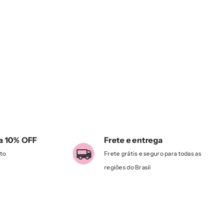
a 10% OFF
Frete e entrega
to
Frete grátis e seguro para todas as
regiões do Brasil