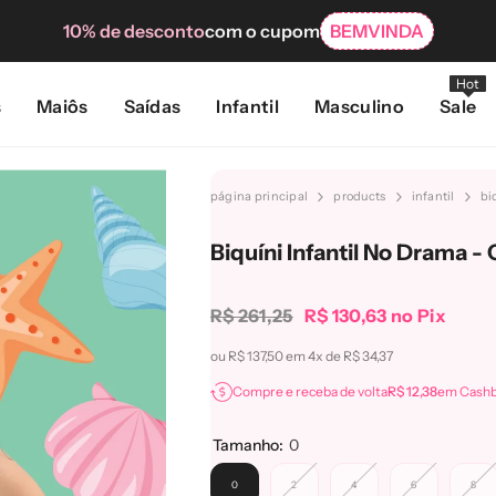
10% de desconto
com o cupom
BEMVINDA
Hot
s
Maiôs
Saídas
Infantil
Masculino
Sale
página principal
products
infantil
bi
Biquíni Infantil No Drama -
R$ 261,25
R$ 130,63 no Pix
ou R$ 137,50 em 4x de
R$ 34,37
Compre e receba de volta
R$ 12,38
em Cashb
Tamanho:
0
0
2
4
6
8