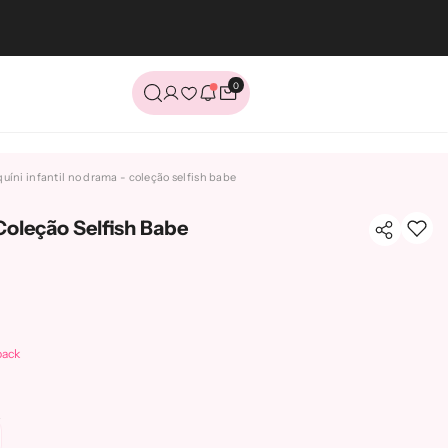
0
0
itens
quíni infantil no drama - coleção selfish babe
 Coleção Selfish Babe
ack