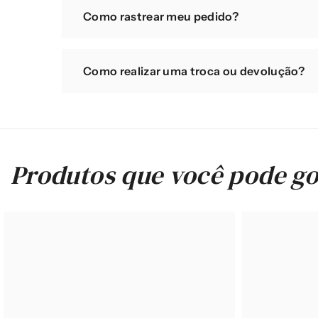
Temos duas tabelas para te ajudar: a tabela de me
Como rastrear meu pedido?
encontrar o tamanho ideal para você.
Você pode acompanhar a entrega pelo site clicando 
Como realizar uma troca ou devolução?
https://ripplebb.cademeupedido.com.br ou pelas a
Agora nosso processo de trocas e devoluções está 
prática, sem precisar aguardar retorno por e-mail. 
devoluções”, ou diretamente pelo link abaixo e seg
Produtos que você pode go
selecionar o item que deseja trocar, gerar o códig
o tamanho; • Troca por cupom, ou seja, quando sua 
onde você pode informar quais itens deseja trocar 
caso de devoluções, é só enviar a peça dentro da v
com o reembolso na mesma forma de pagamento em