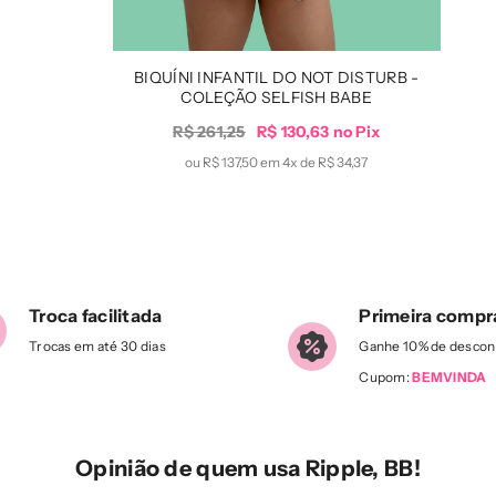
BIQUÍNI INFANTIL DO NOT DISTURB -
COLEÇÃO SELFISH BABE
R$ 261,25
R$ 130,63 no Pix
ou R$ 137,50 em 4x de
R$ 34,37
Troca facilitada
Primeira compr
Trocas em até 30 dias
Ganhe 10% de descon
Cupom:
BEMVINDA
Opinião de quem usa Ripple, BB!